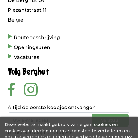
De Berghut bv
Plezantstraat 11
België
Routebeschrijving
Openingsuren
Vacatures
Volg Berghut
Altijd de eerste koopjes ontvangen
Deze website maakt gebruik van eigen cookies en
cookies van derden om onze diensten te verbeteren en
U kunt zich altijd uitschrijven
om u advertenties te tonen die verband houden met uw