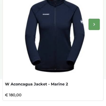
keyboard_arrow_right
Volge
W Aconcagua Jacket - Marine 2
€ 180,00