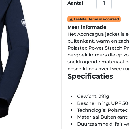
Aantal
Laatste items in voorraad

Meer informatie
Het Aconcagua jacket is 
buitenkant, warm en zach
Polartec Power Stretch Pro
bergbeklimmers die op zoek
sneldrogende materiaal hee
beschikt ook over twee rug
Specificaties
Gewicht: 291g
Bescherming: UPF 50
Technologie: Polartec
Materiaal Buitenkant
Duurzaamheid: fair we