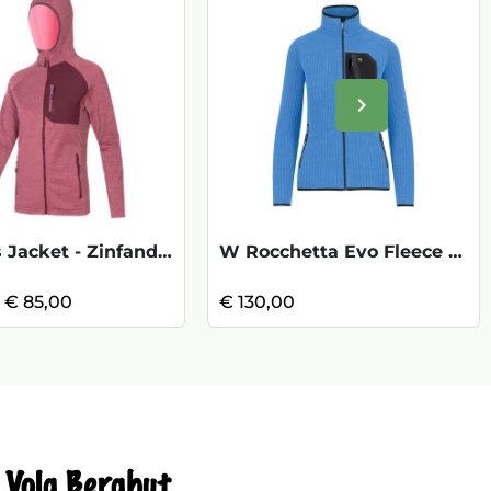
keyboard_arrow_right
Volgende
W Wells Jacket - Zinfandel KOOPJE
W Rocchetta Evo Fleece - Jasper/Black
€ 85,00
€ 130,00
Volg Berghut