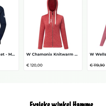
W Taiss Light Jacket - Marine
W Chamonix Knitwarm Hoodie - Terracotta
€ 120,00
€ 119,90
Fysieke winkel Hamme