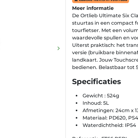
Meer informatie
De Ortlieb Ultimate Six Cl
stuurtas in een compact f
tourfietser. Met een volum
waardevolle spullen en voo
Uiterst praktisch: het tran
keyboard_arrow_right
Volgende
versie (bruikbare binnena
landkaart. Jouw Touchscre
bedienen. Belastbaar tot 
Specificaties
Gewicht : 524g
Inhoud: 5L
Afmetingen: 24cm x 1
Materiaal: PD620, PS
Waterdichtheid: IP54