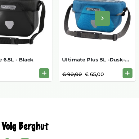
keyboard_arrow_right
Volgende
 6.5L - Black
Ultimate Plus 5L -Dusk-Blue/Denim KOOPJE
+
+
€ 90,00
€ 65,00
Volg Berghut