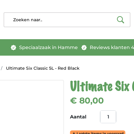
Speciaalzaak in Hamme
Reviews klanten 4.
Ultimate Six Classic 5L - Red Black
Ultimate Six 
€ 80,00
Aantal
Laatste items in voorraad
