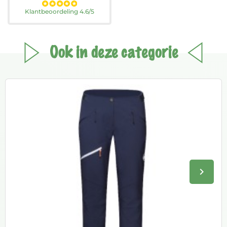
Klantbeoordeling 4.6/5
Ook in deze categorie
keyboard_arrow_right
Volge