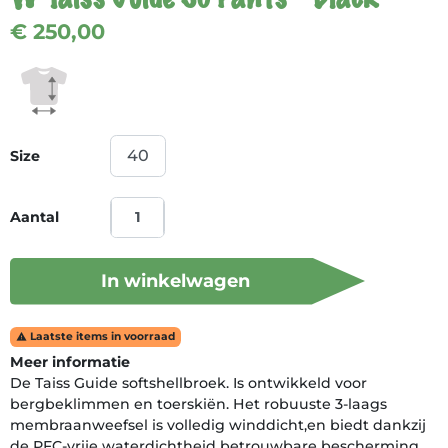
€ 250,00
Size
Aantal
In winkelwagen
Laatste items in voorraad

Meer informatie
De Taiss Guide softshellbroek. Is ontwikkeld voor
bergbeklimmen en toerskiën. Het robuuste 3-laags
membraanweefsel is volledig winddicht,en biedt dankzij
de PFC-vrije waterdichtheid betrouwbare bescherming,