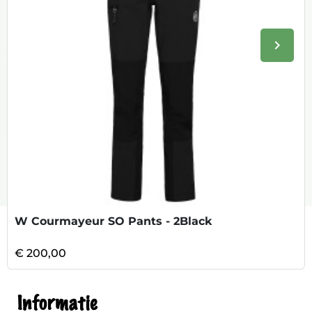
keyboard_arrow_right
Volge
W Courmayeur SO Pants - 2Black
€ 200,00
Informatie