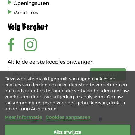
Openingsuren
Vacatures
Volg Berghut
Altijd de eerste koopjes ontvangen
Deze website maakt gebruik van eigen cookies en
cookies van derden om onze diensten te verbeteren en
U kunt zich altijd uitschrijven
om u advertenties te tonen die verband houden met uw
voorkeuren door uw surfgedrag te analyseren. Om uw
toestemming te geven voor het gebruik ervan, drukt u
op de knop Accepteren.
Meer informatie
Cookies aanpassen
Alles afwijzen
BE 0456 421 721