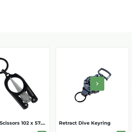
keyboard_arrow_right
Volgende
Folding Scissors 102 x 57.5 mm
Retract Dive Keyring