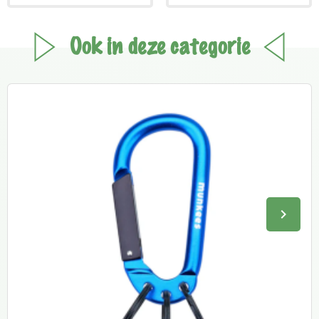
Ook in deze categorie
keyboard_arrow_right
Volge