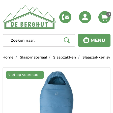
0
MENU
Home
Slaapmateriaal
Slaapzakken
Slaapzakken syn
Niet op voorraad