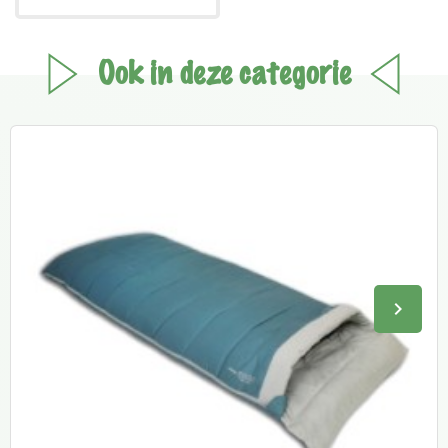
Ook in deze categorie
keyboard_arrow_right
Volge