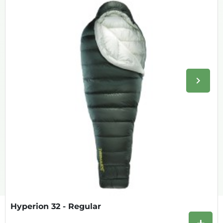
keyboard_arrow_right
Volge
Hyperion 32 - Regular