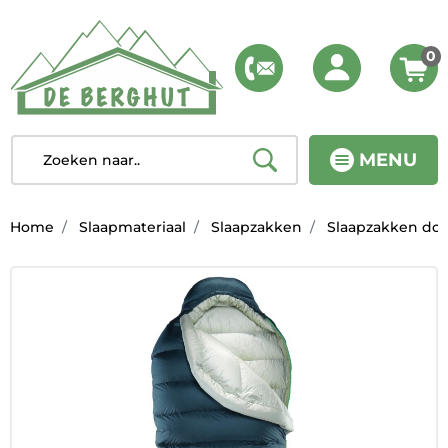
0
MENU
Home
Slaapmateriaal
Slaapzakken
Slaapzakken do