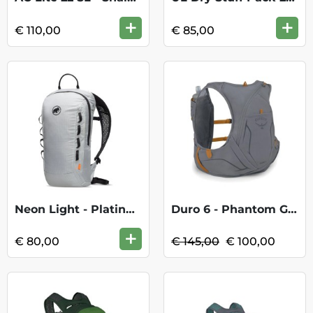
+
+
€ 110,00
€ 85,00
Neon Light - Platinum
Duro 6 - Phantom Grey/Toffee Orange KOOP
+
€ 80,00
€ 145,00
€ 100,00