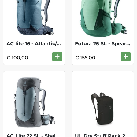
AC lite 16 - Atlantic/ink
Futura 25 SL - Spearmint/seagreen
+
+
€ 100,00
€ 155,00
AC Lite 22 SL - Shale/Graphite
UL Dry Stuff Pack 20 - Black