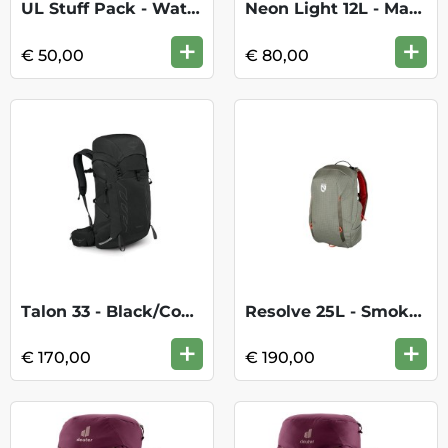
UL Stuff Pack - Waterfront Blue
Neon Light 12L - Mammut Red
+
+
€ 50,00
€ 80,00
Talon 33 - Black/Coal Grey
Resolve 25L - Smokey Olive
+
+
€ 170,00
€ 190,00