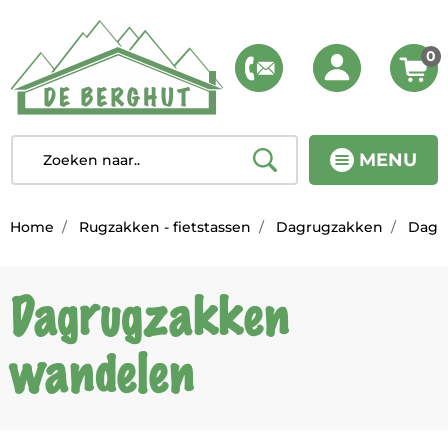
0
MENU
Home
Rugzakken - fietstassen
Dagrugzakken
Dagr
Dagrugzakken
wandelen