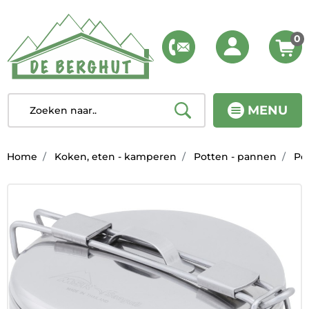
0
MENU
Home
Koken, eten - kamperen
Potten - pannen
Po