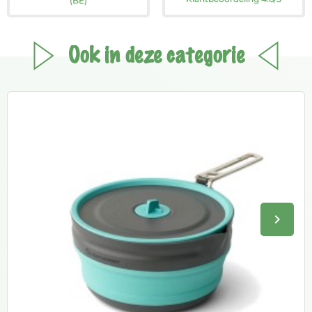
(BE)
Ook in deze categorie
keyboard_arrow_right
Volge