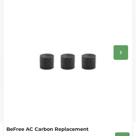
keyboard_arrow_right
Volge
BeFree AC Carbon Replacement