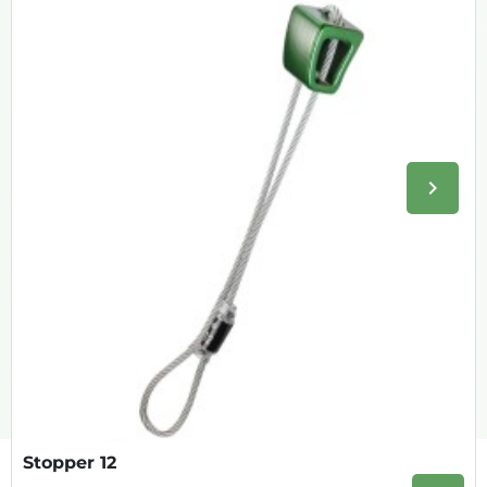
keyboard_arrow_right
Volge
Stopper 12