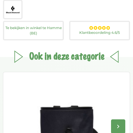
Te bekijken in winkel te Hamme
Klantbeoordeling 4.6/5
(BE)
Ook in deze categorie
keyboard_arrow_right
Volge