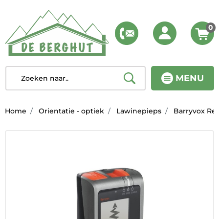
0
MENU
Home
Orientatie - optiek
Lawinepieps
Barryvox Rec