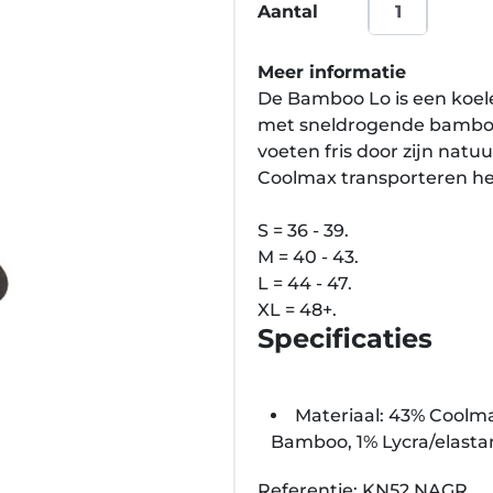
Aantal
Meer informatie
De Bamboo Lo is een koele
met sneldrogende bamboe
voeten fris door zijn nat
Coolmax transporteren he
S = 36 - 39.
M = 40 - 43.
L = 44 - 47.
XL = 48+.
Specificaties
Materiaal: 43% Coolma
Bamboo, 1% Lycra/elasta
Referentie: KN52.NAGR