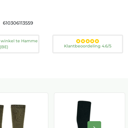
610306113559
n winkel te Hamme
Klantbeoordeling 4.6/5
(BE)
keyboard_arrow_right