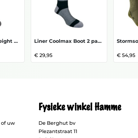
Stormsock Lightweight Boot - Black/MidGr
Liner Coolmax Boot 2 paar- Grey
€ 29,95
€ 54,95
Fysieke winkel Hamme
 of uw
De Berghut bv
Plezantstraat 11