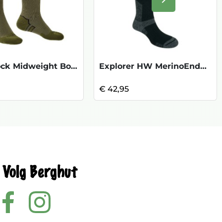
Volgende
Stormsock Midweight Boot - Khaki Olive
Explorer HW MerinoEndu Knee - Black
€ 42,95
Volg Berghut