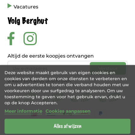
Vacatures
Volg Berghut
Altijd de eerste koopjes ontvangen
Deze website maakt gebruik van eigen cookies en
cookies van derden om onze diensten te verbeteren en
U kunt zich altijd uitschrijven
om u advertenties te tonen die verband houden met uw
voorkeuren door uw surfgedrag te analyseren. Om uw
toestemming te geven voor het gebruik ervan, drukt u
op de knop Accepteren.
Meer informatie
Cookies aanpassen
Alles afwijzen
BE 0456 421 721