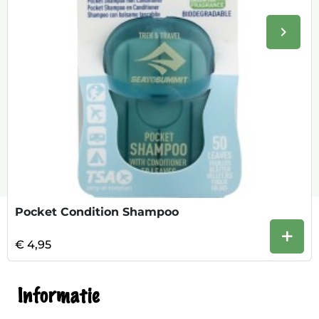
keyboard_arrow_right
Volge
Pocket Condition Shampoo
+
€ 4,95
Informatie