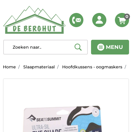
0
MENU
Home
Slaapmateriaal
Hoofdkussens - oogmaskers
U