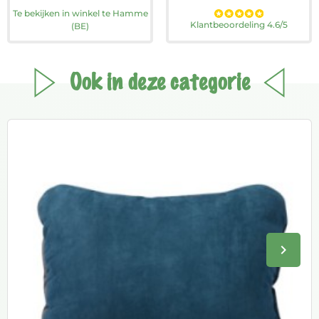
Te bekijken in winkel te Hamme
Klantbeoordeling 4.6/5
(BE)
Ook in deze categorie
keyboard_arrow_right
Volge