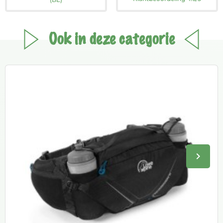
Ook in deze categorie
keyboard_arrow_right
Volge