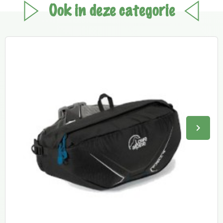
Ook in deze categorie
keyboard_arrow_right
Volge