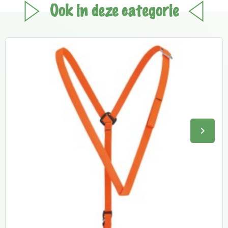
Ook in deze categorie
keyboard_arrow_right
Volge