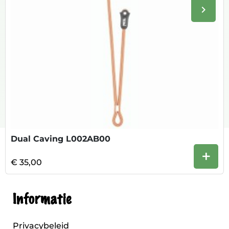
keyboard_arrow_right
Volge
Dual Caving L002AB00
+
€ 35,00
Informatie
Privacybeleid