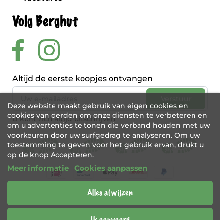
Volg Berghut
Altijd de eerste koopjes ontvangen
Deze website maakt gebruik van eigen cookies en
cookies van derden om onze diensten te verbeteren en
U kunt zich altijd uitschrijven
om u advertenties te tonen die verband houden met uw
voorkeuren door uw surfgedrag te analyseren. Om uw
toestemming te geven voor het gebruik ervan, drukt u
op de knop Accepteren.
Meer informatie
Cookies aanpassen
Alles afwijzen
BE 0456 421 721
Webshop door
Tajriba