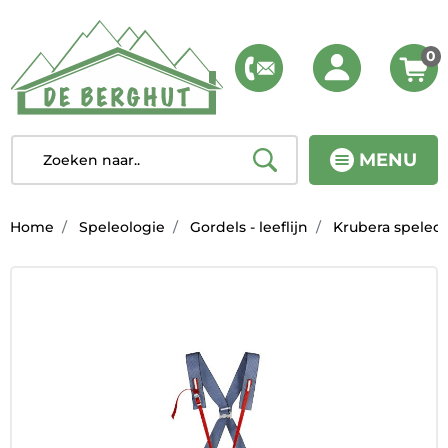
0
MENU
Home
Speleologie
Gordels - leeflijn
Krubera speleo