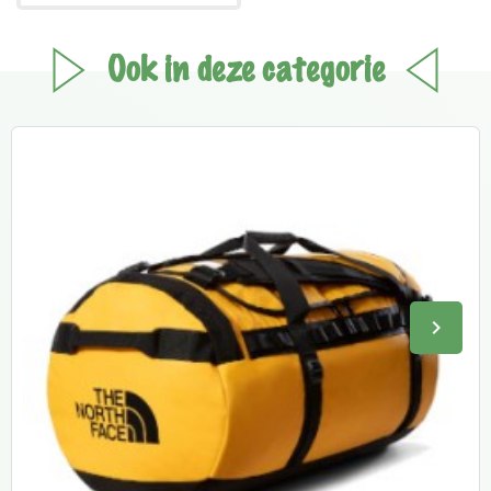
Ook in deze categorie
keyboard_arrow_right
Volge