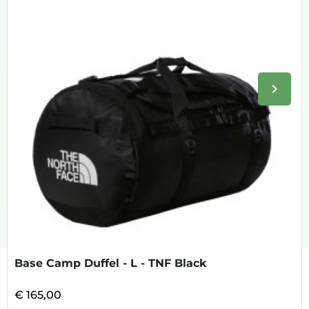
keyboard_arrow_right
Volge
Base Camp Duffel - L - TNF Black
€ 165,00