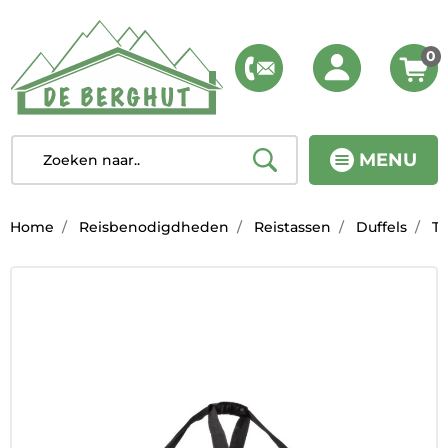
0
MENU
Home
Reisbenodigdheden
Reistassen
Duffels
Th