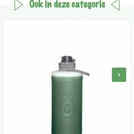
Ook in deze categorie
keyboard_arrow_right
Volge