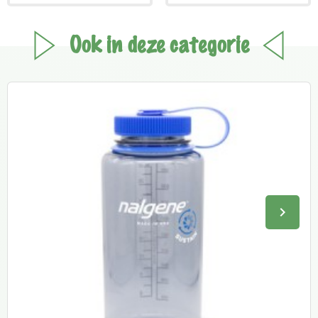
Ook in deze categorie
keyboard_arrow_right
Volge