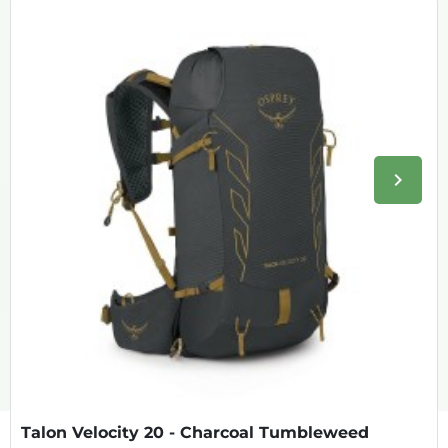
keyboard_arrow_right
Volge
Talon Velocity 20 - Charcoal Tumbleweed