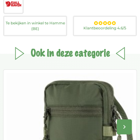
Te bekijken in winkel te Hamme
Klantbeoordeling 4.6/5
(BE)
Ook in deze categorie
keyboard_arrow_right
Volge