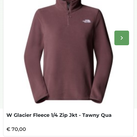
keyboard_arrow_right
Volge
W Glacier Fleece 1/4 Zip Jkt - Tawny Qua
€ 70,00