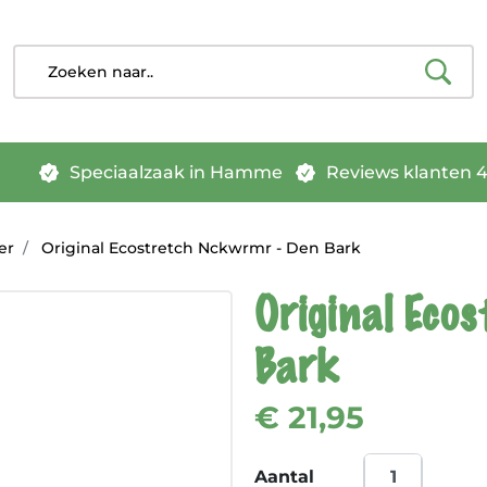
Speciaalzaak in Hamme
Reviews klanten 4.
er
Original Ecostretch Nckwrmr - Den Bark
Original Eco
Bark
€ 21,95
Aantal