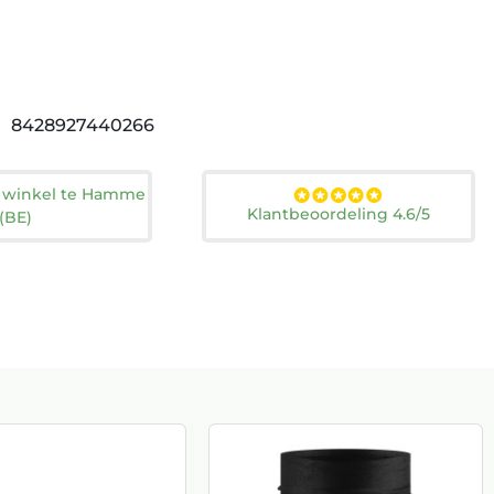
8428927440266
n winkel te Hamme
Klantbeoordeling 4.6/5
(BE)