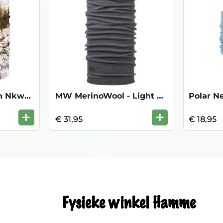
Original Ecostretch Nkwrmr- Pyrim Multi
MW MerinoWool - Light Grey Melange
+
+
€ 31,95
€ 18,95
Fysieke winkel Hamme