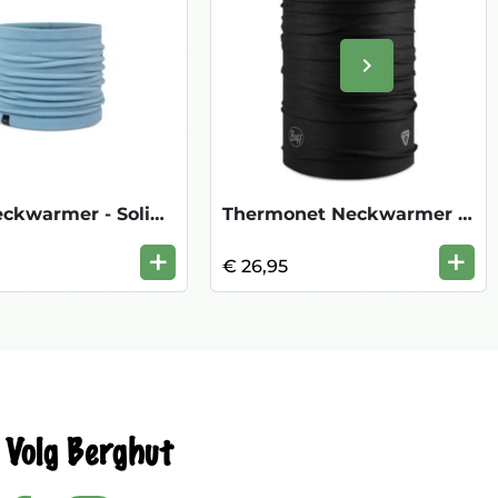
keyboard_arrow_right
Volgende
Polar Neckwarmer - Solid Lake Blue
Thermonet Neckwarmer - Solid Black
+
+
€ 26,95
Volg Berghut