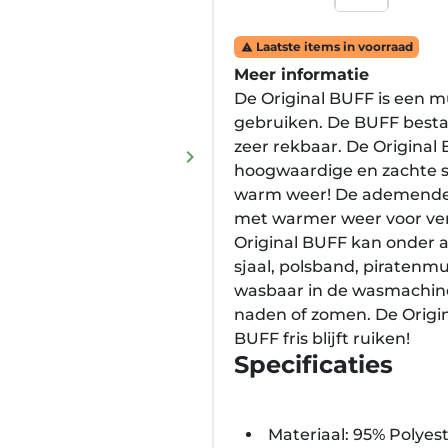
Laatste items in voorraad

Meer informatie
De Original BUFF is een mul
gebruiken. De BUFF bestaat
zeer rekbaar. De Original 
keyboard_arrow_right
Volgende
hoogwaardige en zachte stof
warm weer! De ademende m
met warmer weer voor ver
Original BUFF kan onder 
sjaal, polsband, piratenm
wasbaar in de wasmachine 
naden of zomen. De Origi
BUFF fris blijft ruiken!
Specificaties
Materiaal: 95% Polyes