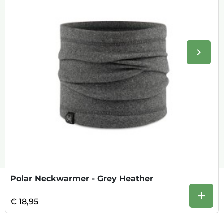
keyboard_arrow_right
Volge
Polar Neckwarmer - Grey Heather
+
€ 18,95