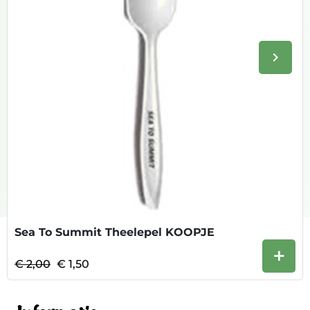
keyboard_arrow_right
Volge
Sea To Summit Theelepel KOOPJE
+
€ 2,00
€ 1,50