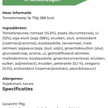
Meer informatie
Tomatensoep 1p 79g 286 kcal
Ingrediënten:
Tomatenpuree, tomaat (14,5%), pasta (durumtarwe), ui
(12%), soja-eiwit (soja (98%), kruiden, zout, antioxidant
(rozemarijnaroma)), koolzaadolie, tarwemeel, maïs
zetmeel, sojasaus (soja, zout, azijn), groentebouillon (zout,
glucosestroop, aroma, ui, gemodificeerd zetmeel,
maltodextrine, koolzaadolie, groenteconcentraat, kruiden,
suiker, azijnextract), kruiden, peterselie (0,1 %), oregano
(0,1%), antioxidant (rozemarijnextract, ascorbinezuur)
Allergenen:
Sojabonen, tarwe
Specificaties
Gewicht 79g