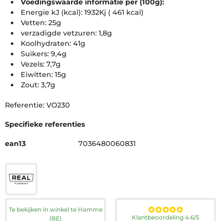
Voedingswaarde informatie per (100g):
Energie kJ (kcal): 1932Kj ( 461 kcal)
Vetten: 25g
verzadigde vetzuren: 1,8g
Koolhydraten: 41g
Suikers: 9,4g
Vezels: 7,7g
Eiwitten: 15g
Zout: 3,7g
Referentie: VO230
Specifieke referenties
ean13
7036480060831
Te bekijken in winkel te Hamme
Klantbeoordeling 4.6/5
(BE)