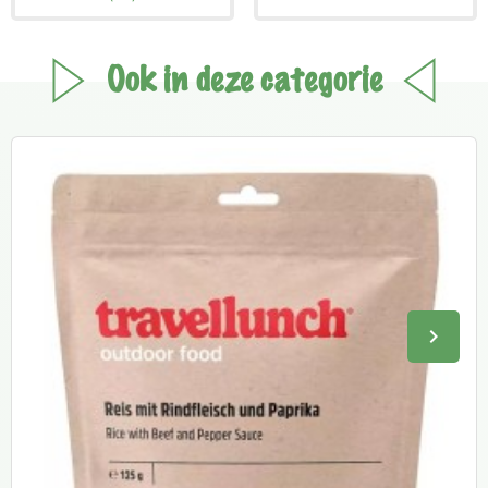
Ook in deze categorie
keyboard_arrow_right
Volge