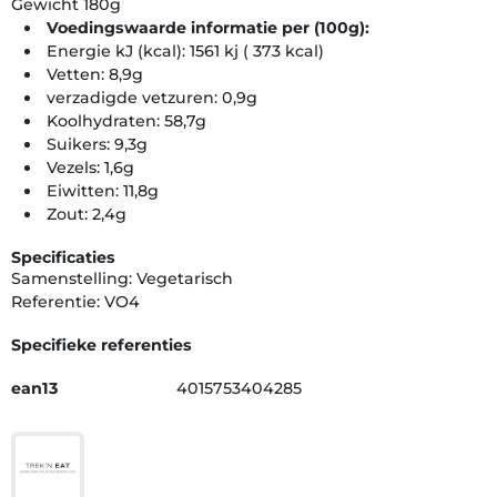
Gewicht 180g
Voedingswaarde informatie per (100g):
Energie kJ (kcal): 1561 kj ( 373 kcal)
Vetten: 8,9g
verzadigde vetzuren: 0,9g
Koolhydraten: 58,7g
Suikers: 9,3g
Vezels: 1,6g
Eiwitten: 11,8g
Zout: 2,4g
Specificaties
Samenstelling: Vegetarisch
Referentie: VO4
Specifieke referenties
ean13
4015753404285