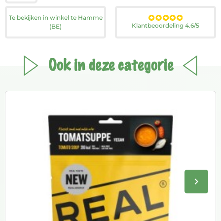
Te bekijken in winkel te Hamme
Klantbeoordeling 4.6/5
(BE)
Ook in deze categorie
keyboard_arrow_right
Volge