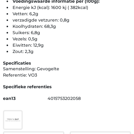
Voedingswaarde informatie per (100g):
Energie kJ (kcal): 1600 kj ( 382kcal)
Vetten: 6,2g
verzadigde vetzuren: 0,8g
Koolhydraten: 68,3g
Suikers: 6,8g
Vezels: 0,5g
Eiwitten: 12,9g
Zout: 2,3g
Specificaties
Samenstelling: Gevogelte
Referentie: VO3
Specifieke referenties
ean13
4015753202058