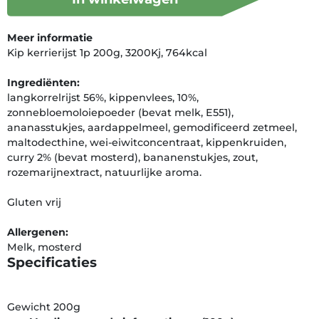
Meer informatie
Kip kerrierijst 1p 200g, 3200Kj, 764kcal
Ingrediënten:
langkorrelrijst 56%, kippenvlees, 10%,
zonnebloemoloiepoeder (bevat melk, E551),
ananasstukjes, aardappelmeel, gemodificeerd zetmeel,
maltodecthine, wei-eiwitconcentraat, kippenkruiden,
curry 2% (bevat mosterd), bananenstukjes, zout,
rozemarijnextract, natuurlijke aroma.
Gluten vrij
Allergenen:
Melk, mosterd
Specificaties
Gewicht 200g