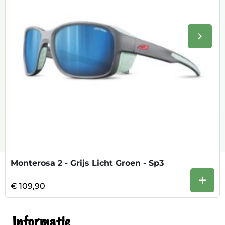
keyboard_arrow_right
Volge
Monterosa 2 - Grijs Licht Groen - Sp3
+
€ 109,90
Informatie