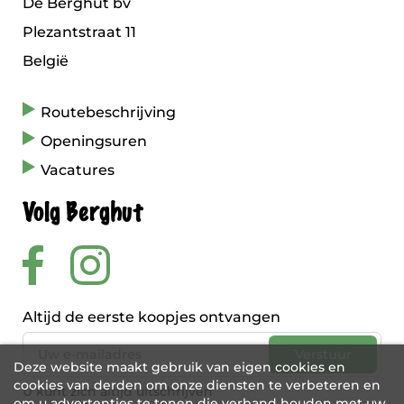
De Berghut bv
Plezantstraat 11
België
Routebeschrijving
Openingsuren
Vacatures
Volg Berghut
Altijd de eerste koopjes ontvangen
Deze website maakt gebruik van eigen cookies en
cookies van derden om onze diensten te verbeteren en
U kunt zich altijd uitschrijven
om u advertenties te tonen die verband houden met uw