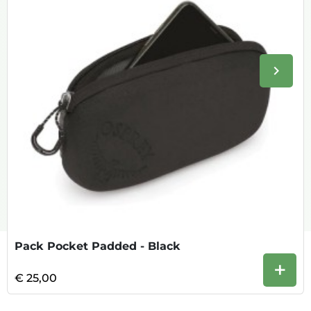
keyboard_arrow_right
Volge
Pack Pocket Padded - Black
+
€ 25,00