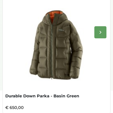
keyboard_arrow_right
Volge
Durable Down Parka - Basin Green
€ 650,00