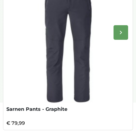
keyboard_arrow_right
Volge
Sarnen Pants - Graphite
€ 79,99