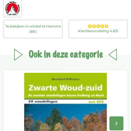
Te bekijken in winkel te Hamme
Klantbeoordeling 4.6/5
(BE)
Ook in deze categorie
keyboard_arrow_right
Volge