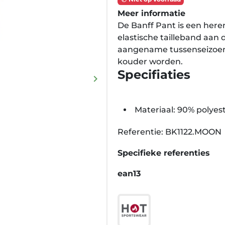
Meer informatie
De Banff Pant is een here
elastische tailleband aan 
aangename tussenseizoen
kouder worden.
Specifiaties
keyboard_arrow_right
Volgende
Materiaal: 90% polyes
Referentie: BK1122.MOON
Specifieke referenties
ean13