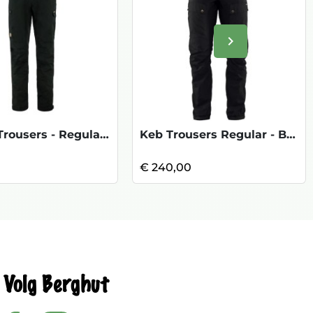
keyboard_arrow_right
Volgende
Kaipak Trousers - Regular Black
Keb Trousers Regular - Black
0
€ 240,00
Volg Berghut