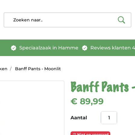
Speciaalzaak in Hamme
Reviews klanten 4.
ken
Banff Pants - Moonlit
Banff Pants 
€ 89,99
Aantal
Niet op voorraad
