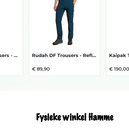
Travellers MT Trousers - Dark Grey
Rudah DF Trousers - Reflecting Pond
€ 89,90
€ 190,0
Fysieke winkel Hamme