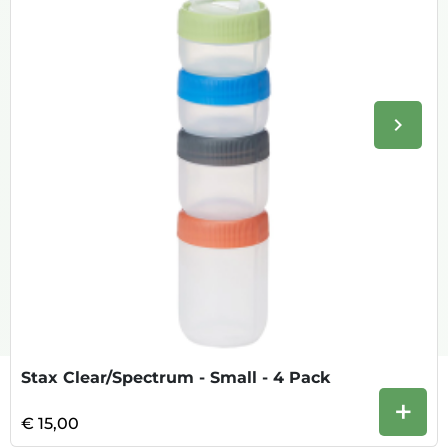
keyboard_arrow_right
Volge
Stax Clear/Spectrum - Small - 4 Pack
+
€ 15,00