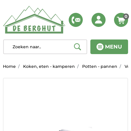
0
MENU
Home
Koken, eten - kamperen
Potten - pannen
Vo