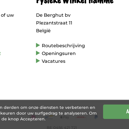
Fysieke winkel Hamme
 of uw
De Berghut bv
Plezantstraat 11
België
Routebeschrijving
2
Openingsuren
Vacatures
an derden om onze diensten te verbeteren en
A
keuren door uw surfgedrag te analyseren. Om
p de knop Accepteren.
BE 0456 421 721