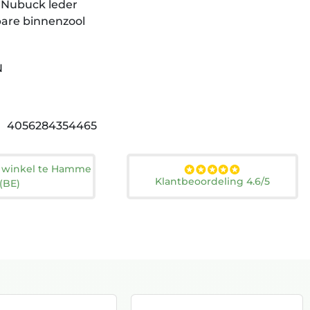
: Nubuck leder
are binnenzool
N
4056284354465
n winkel te Hamme
Klantbeoordeling 4.6/5
(BE)