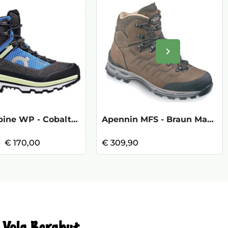
keyboard_arrow_right
Volgende
Cloudalpine WP - Cobalt Limelight KOOPJE
Apennin MFS - Braun Maat 13
5
€ 170,00
€ 309,90