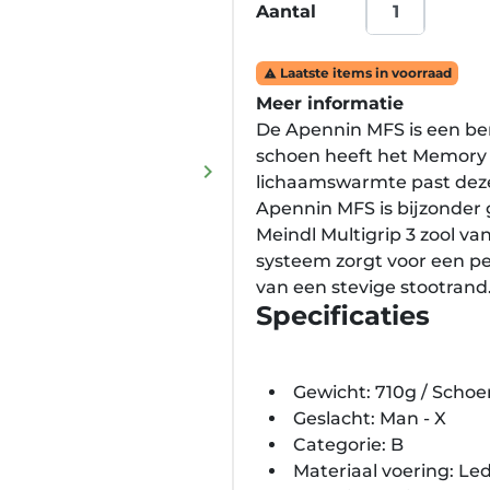
Aantal
Laatste items in voorraad

Meer informatie
De Apennin MFS is een be
schoen heeft het Memory 
keyboard_arrow_right
lichaamswarmte past deze
Volgende
Apennin MFS is bijzonder 
Meindl Multigrip 3 zool va
systeem zorgt voor een per
van een stevige stootrand
Specificaties
Gewicht: 710g / Schoe
Geslacht: Man - X
Categorie: B
Materiaal voering: Le