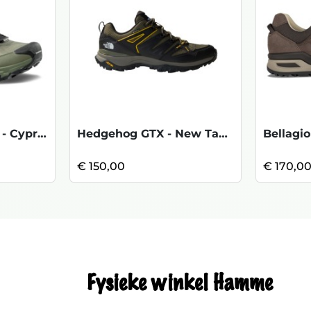
Ultra Raptor 3 GTX - Cypress Black
Hedgehog GTX - New Taup Green TNFBlack
Bellagio
€ 150,00
€ 170,0
Fysieke winkel Hamme