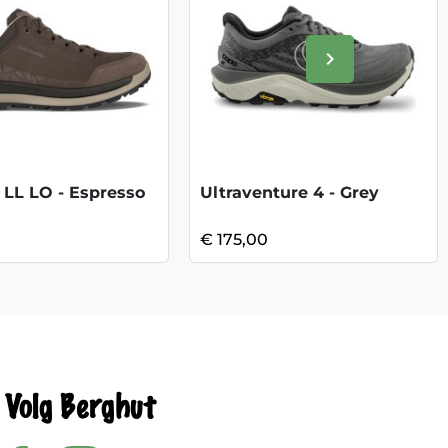
keyboard_arrow_right
Volgende
 LL LO - Espresso
Ultraventure 4 - Grey
0
€ 175,00
Volg Berghut