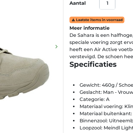
Aantal
Laatste items in voorraad

Meer informatie
De Sahara is een halfhog
speciale voering zorgt er
keyboard_arrow_right
heeft een Air Active voetb
Volgende
verstevigd. De schoen heeft
Specificaties
Gewicht: 460g / Scho
Geslacht: Man - Vrouw
Categorie: A
Materiaal voering: Kl
Materiaal buitenkant:
Binnenzool: Uitneemb
Loopzool: Meindl Light