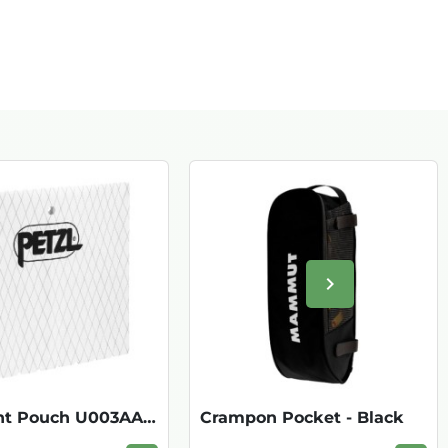
keyboard_arrow_right
Volgende
Ultralight Pouch U003AA00
Crampon Pocket - Black