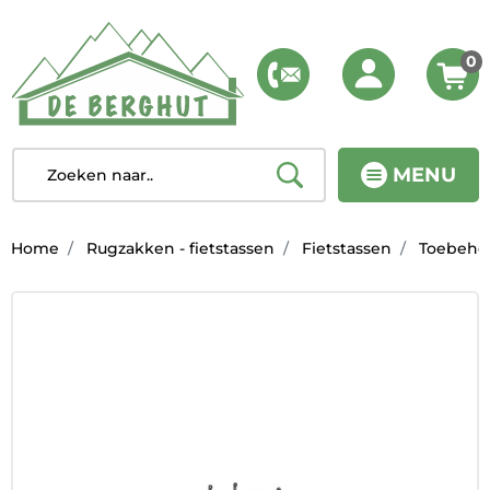
0
MENU
Home
Rugzakken - fietstassen
Fietstassen
Toebeho