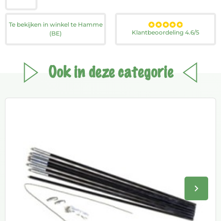
Te bekijken in winkel te Hamme
Klantbeoordeling 4.6/5
(BE)
Ook in deze categorie
keyboard_arrow_right
Volge