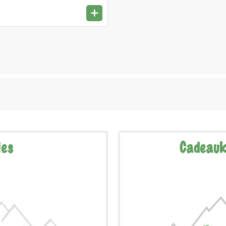
+
jes
Cadeauk